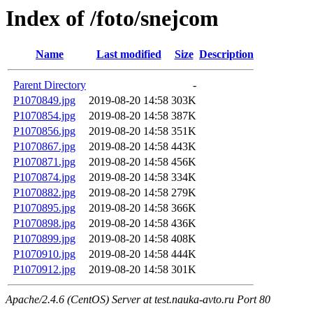
Index of /foto/snejcom
Name
Last modified
Size
Description
Parent Directory
-
P1070849.jpg
2019-08-20 14:58
303K
P1070854.jpg
2019-08-20 14:58
387K
P1070856.jpg
2019-08-20 14:58
351K
P1070867.jpg
2019-08-20 14:58
443K
P1070871.jpg
2019-08-20 14:58
456K
P1070874.jpg
2019-08-20 14:58
334K
P1070882.jpg
2019-08-20 14:58
279K
P1070895.jpg
2019-08-20 14:58
366K
P1070898.jpg
2019-08-20 14:58
436K
P1070899.jpg
2019-08-20 14:58
408K
P1070910.jpg
2019-08-20 14:58
444K
P1070912.jpg
2019-08-20 14:58
301K
Apache/2.4.6 (CentOS) Server at test.nauka-avto.ru Port 80